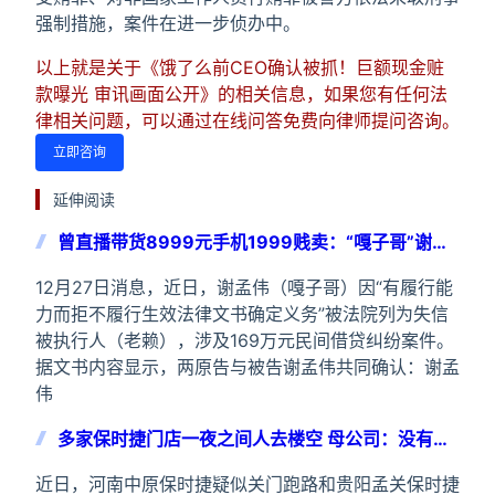
强制措施，案件在进一步侦办中。
以上就是关于《饿了么前CEO确认被抓！巨额现金赃
款曝光 审讯画面公开》的相关信息，如果您有任何法
律相关问题，可以通过在线问答免费向律师提问咨询。
立即咨询
延伸阅读
曾直播带货8999元手机1999贱卖：“嘎子哥”谢孟
伟成老赖 拒还169万欠款
12月27日消息，近日，谢孟伟（嘎子哥）因“有履行能
力而拒不履行生效法律文书确定义务”被法院列为失信
被执行人（老赖），涉及169万元民间借贷纠纷案件。
据文书内容显示，两原告与被告谢孟伟共同确认：谢孟
伟
多家保时捷门店一夜之间人去楼空 母公司：没有跑
路
近日，河南中原保时捷疑似关门跑路和贵阳孟关保时捷