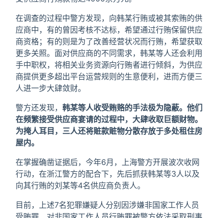
在调查的过程中警方发现，向韩某行贿或被其索贿的供
应商中，有的曾因考核不达标，希望通过行贿保留供应
商资格；有的则是为了改善经营状况而行贿，希望获取
更多关照。面对供应商的不同需求，韩某等人还会利用
手中职权，将相关业务资源向行贿者进行倾斜，为供应
商提供更多超出平台运营规则的生意便利，进而方便三
人进一步大肆敛财。
警方还发现，
韩某等人收受贿赂的手法极为隐蔽。他们
在频繁接受供应商宴请的过程中，大肆收取巨额财物。
为掩人耳目，三人还将赃款赃物分散存放于多处租住房
屋内。
在掌握确凿证据后，今年6月，上海警方开展波次收网
行动，在浙江警方的配合下，先后抓获韩某等3人以及
向其行贿的刘某等4名供应商负责人。
目前，上述7名犯罪嫌疑人分别因涉嫌非国家工作人员
受贿罪、对非国家工作人员行贿罪被警方依法采取刑事