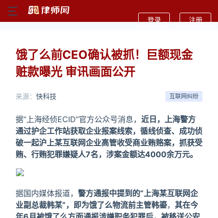
登录
注册
饿了么前CEO确认被抓！巨额现金
赃款曝光 审讯画面公开
来源：
快科技
互联网纠纷
据“上海经侦ECID”官方公众号消息，
近日，上海警方
通过护企工作站获取企业报案线索，循线侦查、成功侦
破一起沪上某互联网企业高管收受商业贿赂案，抓获受
贿、行贿犯罪嫌疑人7名，涉案金额达4000余万元。
据国内媒体报道，
警方通报中提到的“上海某互联网企
业副总裁韩某”，即为饿了么物流前主管韩鎏
，
其在今
年6月被饿了么方面通报涉嫌职务犯罪后，被移送公安